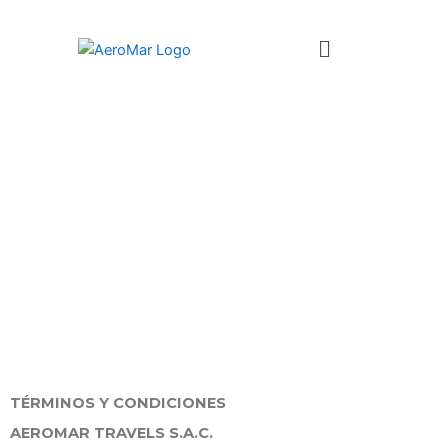
Ir
al
Menú
contenido
TÉRMINOS Y
CONDICIONES
TÉRMINOS Y CONDICIONES
AEROMAR TRAVELS S.A.C.